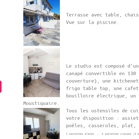
Terrasse avec table, chais
Vue sur la piscine.
Animaux 
Le studio est composé d'un
canapé convertible en 130 
couverture), une kitchenet
frigo table top, une cafet
bouilloire électrique, un 
Moustiquaire.
Tous les ustensiles de cui
votre disposition : assiet
poêles, casseroles, plat,
2 assiettes plates , 4 assiettes creuses ,4 a