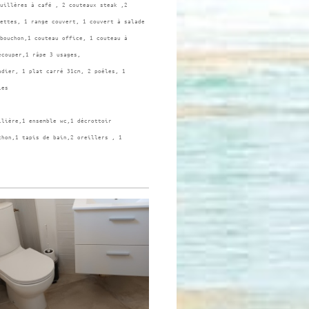
uillères à café , 2 couteaux steak ,2
ettes, 1 range couvert, 1 couvert à salade
bouchon,1 couteau office, 1 couteau à
écouper,1 râpe 3 usages,
adier, 1 plat carré 31cm, 2 poêles, 1
les
llière,1 ensemble wc,1 décrottoir
chon,1 tapis de bain,2 oreillers , 1