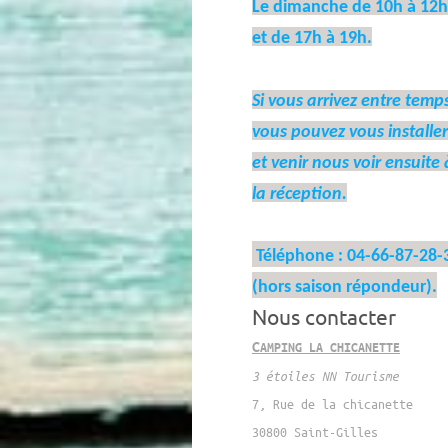
Le dimanche de 10h à 12h
et de 17h à 19h.
Si vous arrivez entre temp
vous pouvez vous installer
et venir nous voir ensuite 
la réception.
Téléphone : 04-66-87-28-
(hors saison répondeur).
Nous contacter
C
AMPING LA CHICANETTE
3 étoiles NN Tourisme
7, Rue de la chicanette
30800 Saint-Gilles