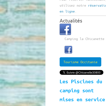
utilisez notre
réservati
en ligne
.
Actualités
Camping la Chicanette
Tourisme Occitanie
Les Piscines du
camping sont
mises en service