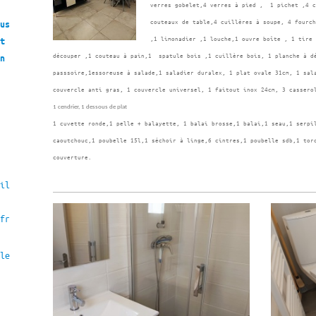
verres gobelet,4 verres à pied , 1 pichet ,4 c
couteaux de table,4 cuillères à soupe, 4 fourch
us
,1 limonadier ,1 louche,1 ouvre boîte , 1 tire 
t
découper ,1 couteau à pain,1 spatule bois ,1 cuillère bois, 1 planche à d
n
passsoire,1essoreuse à salade,1 saladier duralex, 1 plat ovale 31cm, 1 sal
couvercle anti gras, 1 couvercle universel, 1 faitout inox 24cm, 3 cassero
1 cendrier, 1 dessous de plat
1 cuvette ronde,1 pelle + balayette, 1 balai brosse,1 balai,1 seau,1 serpi
caoutchouc,1 poubelle 15l,1 séchoir à linge,6 cintres,1 poubelle sdb,1 tor
couverture.
il
fr
le