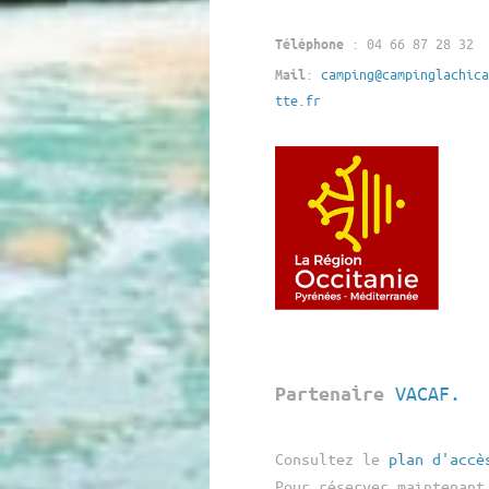
: 04 66 87 28 32
Téléphone
:
camping@campinglachica
Mail
tte.fr
VACAF.
Partenaire
C
onsultez le
plan d'accè
Pour réserver maintenant