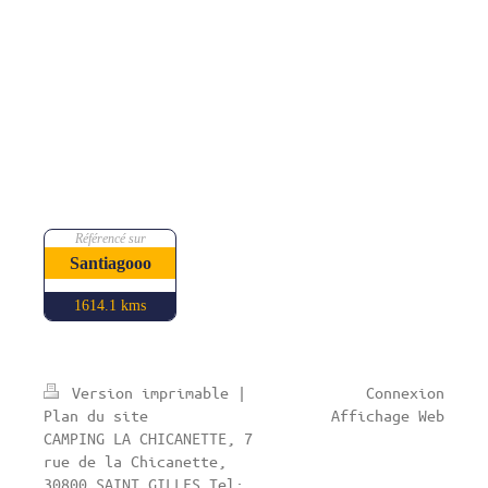
Référencé sur
Santiagooo
1614.1 kms
Version imprimable
|
Connexion
Plan du site
Affichage Web
CAMPING LA CHICANETTE, 7
rue de la Chicanette,
30800 SAINT GILLES Tel: