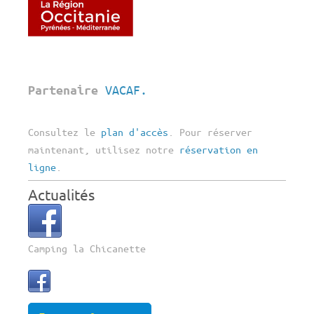
VACAF.
Partenaire
C
onsultez le
plan d'accès
. Pour réserver
maintenant, utilisez notre
réservation en
ligne
.
Actualités
Camping la Chicanette