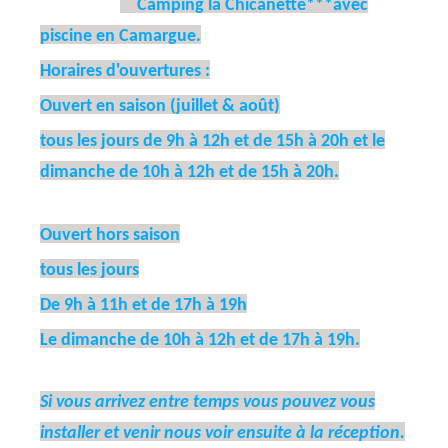
Camping la Chicanette***avec
piscine en Camargue.
Horaires d'ouvertures :
Ouvert en saison (juillet & août)
tous les jours de 9h à 12h et de 15h à 20h et le
dimanche de 10h à 12h et de 15h à 20h.
Ouvert hors saison
tous les jours
De 9h à 11h et de 17h à 19h
Le dimanche de 10h à 12h et de 17h à 19h.
Si vous arrivez entre temps vous pouvez vous
installer et venir nous voir ensuite à la réception.